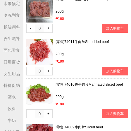
水果预定
200g
冷冻副食
₱160
粮油调料
-
+
加入购物车
养生滋补
[零售]
74011牛肉丝Shredded beef
面包零食
200g
₱180
日用百货
-
+
加入购物车
女生用品
[零售]
74010腌牛肉片Marinated sliced beef
特价促销
酒水
200g
₱180
饮料
-
+
加入购物车
牛奶
[零售]
74009牛肉片Sliced beef