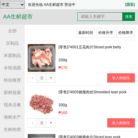
欢迎光临 AA生鲜超市 营业中
[团采]
AA生鲜超市
全部
最新时间
价格升序
价格降序
豆制品
[零售]
74001五花肉片Sliced pork belly
米面制品
200g
水饺汤圆
₱170
-
+
加入购物车
特别推荐
新鲜蔬菜
[零售]
74005猪瘦肉丝Shredded lean pork
现杀活禽
200g
₱160
海鲜水产
-
+
加入购物车
生鲜肉类
[零售]
74003猪瘦肉片Sliced lean pork