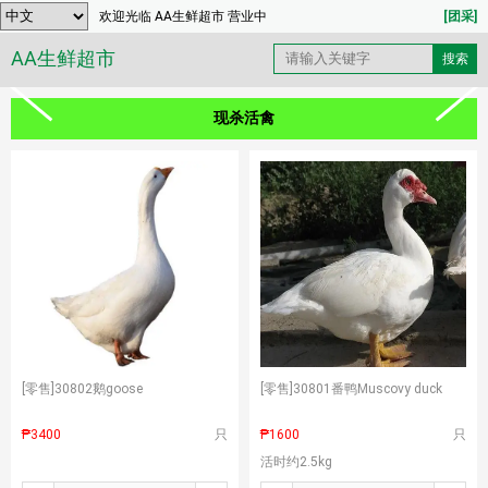
欢迎光临 AA生鲜超市 营业中
[团采]
AA生鲜超市
现杀活禽
[零售]
30802鹅goose
[零售]
30801番鸭Muscovy duck
₱3400
只
₱1600
只
活时约2.5kg