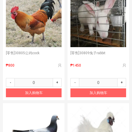
[零售]
30805公鸡cock
[零售]
30809兔子rabbit
₱800
只
₱1450
只
-
+
-
+
加入购物车
加入购物车