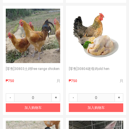
[零售]
30803土鸡free range chicken
[零售]
30804老母鸡old hen
₱750
只
₱750
只
-
+
-
+
加入购物车
加入购物车