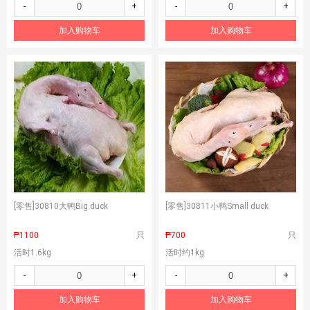
-
+
-
+
加入购物车
加入购物车
[零售]
30810大鸭Big duck
[零售]
30811小鸭Small duck
₱1100
只
₱700
只
活时1.6kg
活时约1kg
-
+
-
+
加入购物车
加入购物车