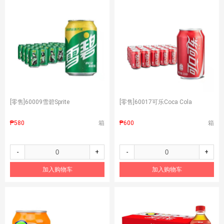
[零售]
60009雪碧Sprite
[零售]
60017可乐Coca Cola
₱580
箱
₱600
箱
-
+
-
+
加入购物车
加入购物车