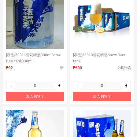
[零售]
60011雪花啤酒330mlSnow
[零售]
60013雪花听装Snow Beer
Beer tank330ml
tank
₱32
听
₱600
24听/箱
-
+
-
+
加入购物车
加入购物车