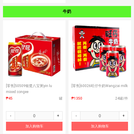
牛奶
[零售]
50509银鹭八宝粥yin lu
[零售]
60026旺仔牛奶Wangzai milk
mixed congee
₱45
罐
₱1350
24罐/件
-
+
-
+
加入购物车
加入购物车