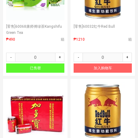
[零售]
60068康师傅绿茶Kangshifu
[零售]
60032红牛Red Bull
Green Tea
₱490
箱
₱1210
箱
-
+
-
+
已售罄
加入购物车