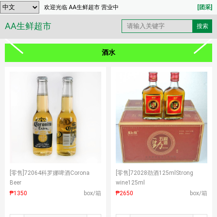
欢迎光临 AA生鲜超市 营业中
[团采]
AA生鲜超市
酒水
[零售]
72064科罗娜啤酒Corona
[零售]
72028劲酒125mlStrong
Beer
wine125ml
₱1350
box/箱
₱2650
box/箱