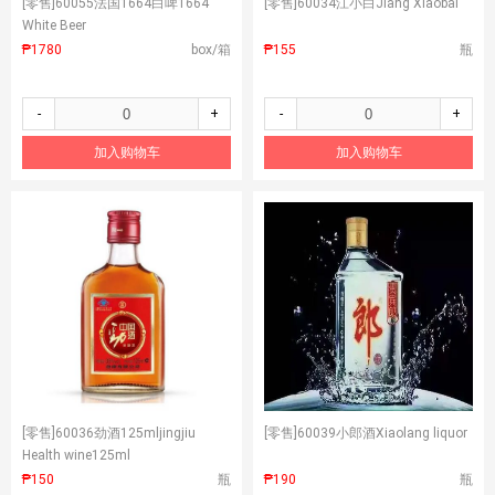
[零售]
60055法国1664白啤1664
[零售]
60034江小白Jiang Xiaobai
White Beer
₱1780
box/箱
₱155
瓶
-
+
-
+
加入购物车
加入购物车
[零售]
60036劲酒125mljingjiu
[零售]
60039小郎酒Xiaolang liquor
Health wine125ml
₱150
瓶
₱190
瓶