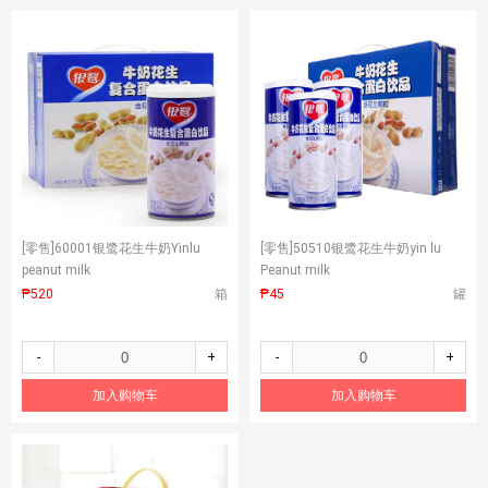
[零售]
60001银鹭花生牛奶Yinlu
[零售]
50510银鹭花生牛奶yin lu
peanut milk
Peanut milk
₱520
箱
₱45
罐
-
+
-
+
加入购物车
加入购物车