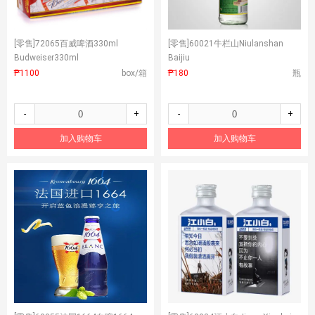
[零售]
72065百威啤酒330ml
[零售]
60021牛栏山Niulanshan
Budweiser330ml
Baijiu
₱1100
box/箱
₱180
瓶
-
+
-
+
加入购物车
加入购物车