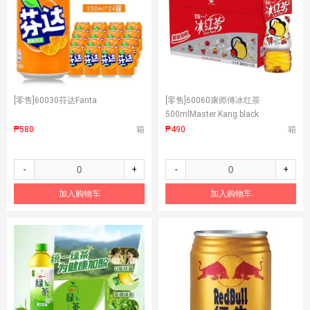
[零售]
60030芬达Fanta
[零售]
60060康师傅冰红茶
500mlMaster Kang black
tea500ml
₱580
箱
₱490
箱
-
+
-
+
加入购物车
加入购物车