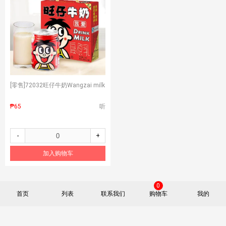
[零售]
72032旺仔牛奶Wangzai milk
₱65
听
-
+
加入购物车
0
首页
列表
联系我们
购物车
我的