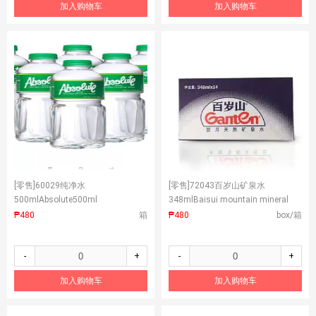
加入购物车
加入购物车
[零售]
60029纯净水
[零售]
72043百岁山矿泉水
500mlAbsolute500ml
348mlBaisui mountain mineral
water348ml
₱480
箱
₱480
box/箱
-
+
-
+
加入购物车
加入购物车