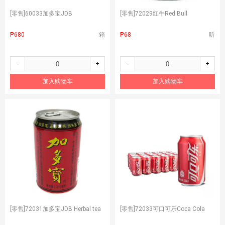
[零售]
60033加多宝JDB
[零售]
72029红牛Red Bull
₱680
箱
₱68
听
-
+
-
+
加入购物车
加入购物车
[零售]
72031加多宝JDB Herbal tea
[零售]
72033可口可乐Coca Cola