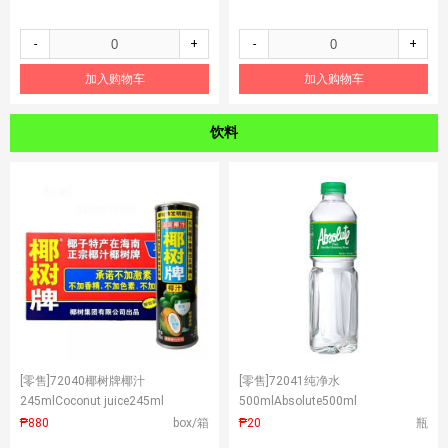
-
+
-
+
加入购物车
加入购物车
饮料
[零售]
72040椰树牌椰汁
[零售]
72041纯净水
245mlCoconut juice245ml
500mlAbsolute500ml
₱880
box/箱
₱20
瓶