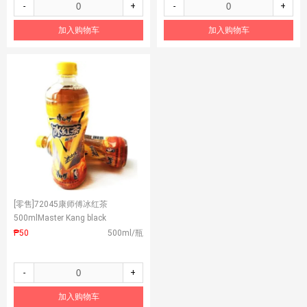
-
+
-
+
加入购物车
加入购物车
[零售]
72045康师傅冰红茶
500mlMaster Kang black
tea500ml
₱50
500ml/瓶
-
+
加入购物车