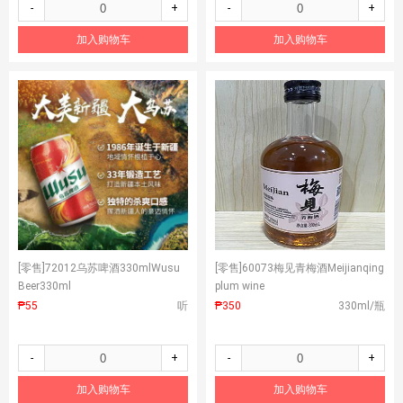
-
+
-
+
加入购物车
加入购物车
[零售]
72012乌苏啤酒330mlWusu
[零售]
60073梅见青梅酒Meijianqing
Beer330ml
plum wine
₱55
听
₱350
330ml/瓶
-
+
-
+
加入购物车
加入购物车